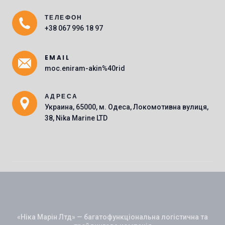
ТЕЛЕФОН
Main Icons
+38 067 996 18 97
EMAIL
moc.eniram-akin%40rid
АДРЕСА
Украина, 65000, м. Одеса, Локомотивна вулиця,
38, Nika Marine LTD
«Ніка Марін Лтд» — багатофункціональна логістична та