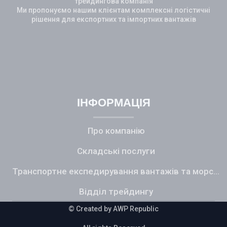
трейдингова компанія
Ми пропонуємо нашим клієнтам комплексні логістичні
рішення для експортних та імпортних вантажів
Additional Icons
ІНФОРМАЦІЯ
Про компанію
Складські послуги
Транспортне експедирування вантажів та морський фрахт
Відділ трейдингу
© Created by A
WP Republic