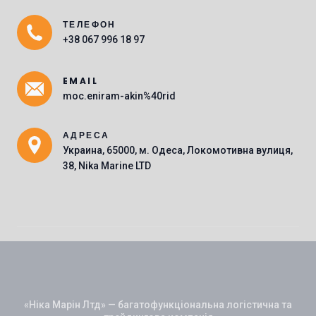
ТЕЛЕФОН
Main Icons
+38 067 996 18 97
EMAIL
moc.eniram-akin%40rid
АДРЕСА
Украина, 65000, м. Одеса, Локомотивна вулиця,
38, Nika Marine LTD
«Ніка Марін Лтд» — багатофункціональна логістична та