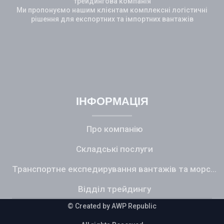
трейдингова компанія
Ми пропонуємо нашим клієнтам комплексні логістичні
рішення для експортних та імпортних вантажів
Additional Icons
ІНФОРМАЦІЯ
Про компанію
Складські послуги
Транспортне експедирування вантажів та морський фрахт
Відділ трейдингу
© Created by A
WP Republic