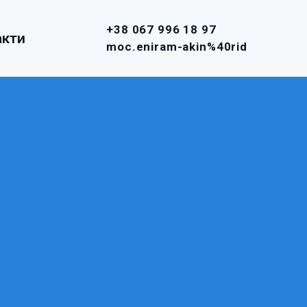
+38 067 996 18 97
акти
moc.eniram-akin%40rid