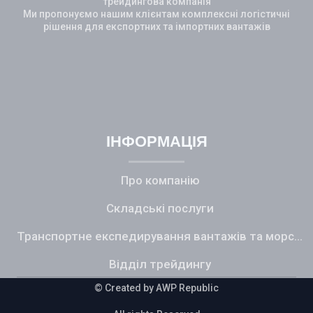
трейдингова компанія
Ми пропонуємо нашим клієнтам комплексні логістичні
рішення для експортних та імпортних вантажів
Additional Icons
ІНФОРМАЦІЯ
Про компанію
Складські послуги
Транспортне експедирування вантажів та морський фрахт
Відділ трейдингу
© Created by A
WP Republic