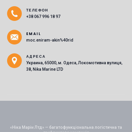
ТЕЛЕФОН
Main Icons
+38 067 996 18 97
EMAIL
moc.eniram-akin%40rid
АДРЕСА
Украина, 65000, м. Одеса, Локомотивна вулиця,
38, Nika Marine LTD
«Ніка Марін Лтд» — багатофункціональна логістична та