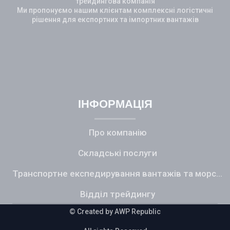
трейдингова компанія
Ми пропонуємо нашим клієнтам комплексні логістичні
рішення для експортних та імпортних вантажів
Additional Icons
ІНФОРМАЦІЯ
Про компанію
Складські послуги
Транспортне експедирування вантажів та морський фрахт
Відділ трейдингу
© Created by A
WP Republic