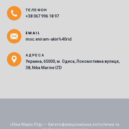
ТЕЛЕФОН
Main Icons
+38 067 996 18 97
EMAIL
moc.eniram-akin%40rid
АДРЕСА
Украина, 65000, м. Одеса, Локомотивна вулиця,
38, Nika Marine LTD
«Ніка Марін Лтд» — багатофункціональна логістична та