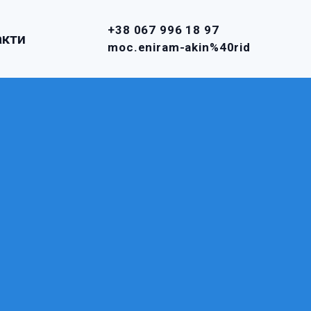
+38 067 996 18 97
акти
moc.eniram-akin%40rid