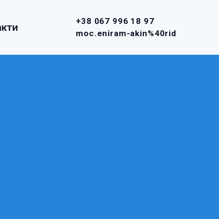
+38 067 996 18 97
акти
moc.eniram-akin%40rid