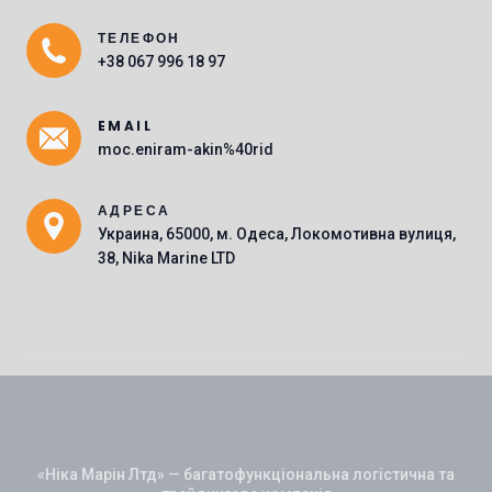
ТЕЛЕФОН
Main Icons
+38 067 996 18 97
EMAIL
moc.eniram-akin%40rid
АДРЕСА
Украина, 65000, м. Одеса, Локомотивна вулиця,
38, Nika Marine LTD
«Ніка Марін Лтд» — багатофункціональна логістична та