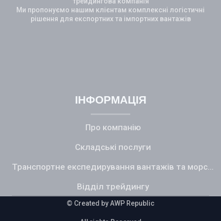
трейдингова компанія
Ми пропонуємо нашим клієнтам комплексні логістичні
рішення для експортних та імпортних вантажів
Additional Icons
ІНФОРМАЦІЯ
Про компанію
Складські послуги
Транспортне експедирування вантажів та морський фрахт
Відділ трейдингу
© Created by A
WP Republic