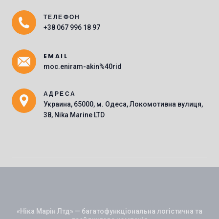
ТЕЛЕФОН
Main Icons
+38 067 996 18 97
EMAIL
moc.eniram-akin%40rid
АДРЕСА
Украина, 65000, м. Одеса, Локомотивна вулиця,
38, Nika Marine LTD
«Ніка Марін Лтд» — багатофункціональна логістична та