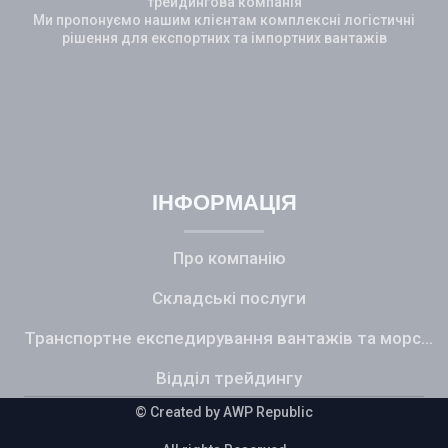
трейдингова компанія
Ми пропонуємо нашим клієнтам комплексні логістичні
рішення для експортних та імпортних вантажів
Additional Icons
ІНФОРМАЦІЯ
Про компанію
Складські послуги
Транспортне експедирування вантажів та морський фрахт
Відділ трейдингу
© Created by A
WP Republic