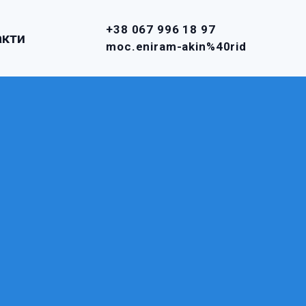
+38 067 996 18 97
акти
moc.eniram-akin%40rid